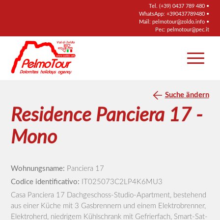
Tel.
(+39) 0437 789 480
•
WhatsApp:
+390437789480
•
Mail:
pelmotour@zoldo.info
•
Pec:
pelmotour@pec.it
Suche ändern
Residence Panciera 17 -
Mono
Wohnungsname:
Panciera 17
Codice identificativo:
IT025073C2LP4K6MU3
Casa Panciera 17 Dachgeschoss-Studio-Apartment, bestehend
aus einer Küche mit 3 Gasbrennern und einem Elektrobrenner,
Elektroherd, niedrigem Kühlschrank mit Gefrierfach, Smart-Sat-