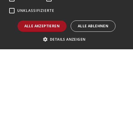
UNKLASSIFIZIERTE
Agenzia AIAV
ALLE AKZEPTIEREN
ALLE ABLEHNEN
Wir sind AIAV-Mitglieder:
Associazione Italiana Agenti di Viaggio
DETAILS ANZEIGEN