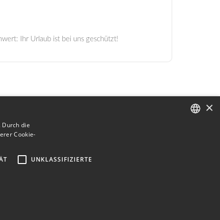
ert: Ihr Urlaub ist bei uns geschützt!
×
 Durch die
erer Cookie-
ITALIAN
ENGLISH
ÄT
UNKLASSIFIZIERTE
GERMAN