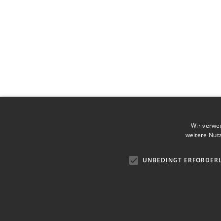
Wir verwe
weitere Nut
UNBEDINGT ERFORDER
Pelmotour Agenzia Viaggi e Case
Vacanze