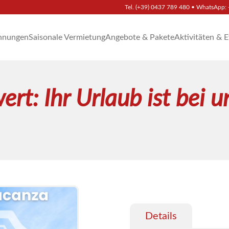
Tel.
(+39) 0437 789 480
• WhatsApp:
hnungen
Saisonale Vermietung
Angebote & Pakete
Aktivitäten & 
rt: Ihr Urlaub ist bei u
Details