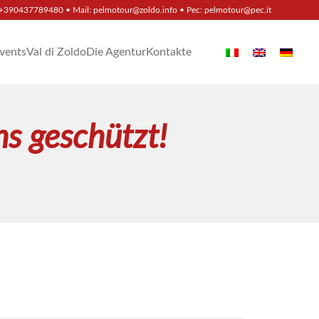
+390437789480
• Mail:
pelmotour@zoldo.info
• Pec:
pelmotour@pec.it
Events
Val di Zoldo
Die Agentur
Kontakte
ns geschützt!