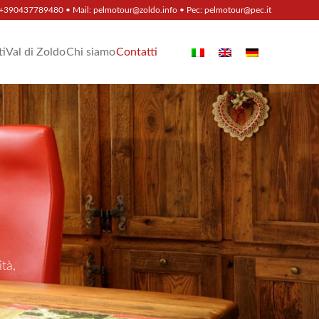
+390437789480
• Mail:
pelmotour@zoldo.info
• Pec:
pelmotour@pec.it
ti
Val di Zoldo
Chi siamo
Contatti
tà,