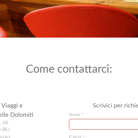
Come contattarci:
 Viaggi e
Scrivici per rich
elle Dolomiti
Nome *
, 68
 (BL)
E-Mail *
89480