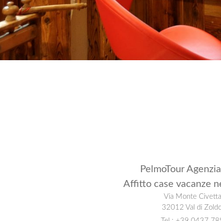
PelmoTour Agenzia
Affitto case vacanze n
Via Monte Civetta
32012 Val di Zoldo
Tel : +39 0437 7