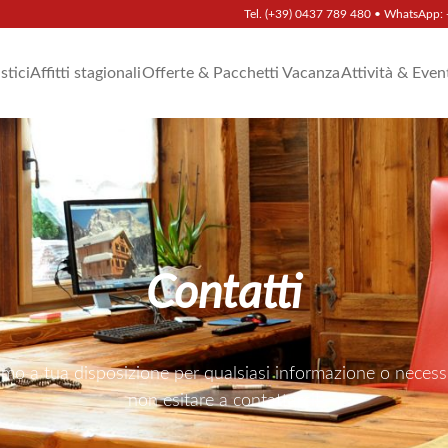
Tel.
(+39) 0437 789 480
• WhatsApp:
istici
Affitti stagionali
Offerte & Pacchetti Vacanza
Attività & Even
Contatti
amo a tua disposizione per qualsiasi informazione o necessi
non esitare a contattarci!