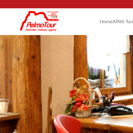
Home
Affitti Tur
Si