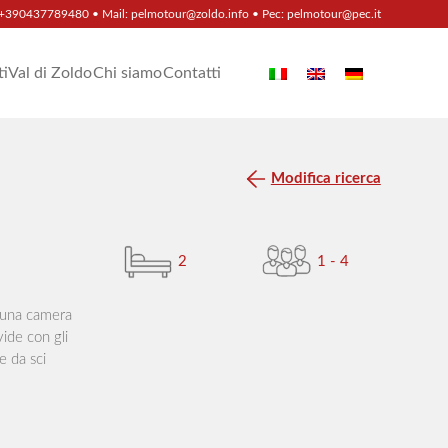
+390437789480
• Mail:
pelmotour@zoldo.info
• Pec:
pelmotour@pec.it
ti
Val di Zoldo
Chi siamo
Contatti
Modifica ricerca
2
1 - 4
a una camera
ide con gli
e da sci