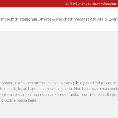
Tel.
(+39) 0437 789 480
• WhatsApp:
istici
Affitti stagionali
Offerte & Pacchetti Vacanza
Attività & Even
montano, cucina ben attrezzata con lavastoviglie e gas ad induzione, h
tto a castello, un bagno con servizi e doccia. Non ha terrazzo ma condiv
posito sci e scarponi non riscaldato presso l’abitazione, distanza dalle pist
 piccola e media taglia.