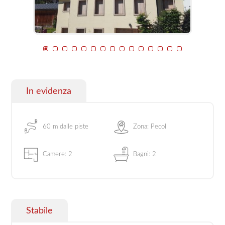
In evidenza
60 m dalle piste
Zona: Pecol
Camere: 2
Bagni: 2
Stabile