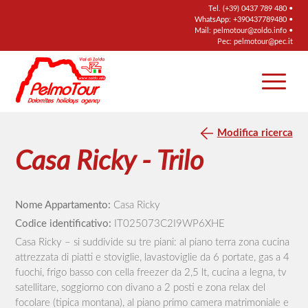
Tel.
(+39) 0437 789 480
•
WhatsApp:
+390437789480
•
Mail:
pelmotour@zoldo.info
•
Pec:
pelmotour@pec.it
Modifica ricerca
Casa Ricky - Trilo
Nome Appartamento:
Casa Ricky
Codice identificativo:
IT025073C2I9WP6XHE
Casa Ricky – si suddivide su tre piani: al piano terra zona cucina
attrezzata di piatti e stoviglie, lavastoviglie da 6 portate, gas a 4
fuochi, frigo basso con cella freezer da 2,5 lt, cucina a legna, tv
satellitare, soggiorno con divano a 2 posti e zona relax del
focolare (tipica montana), al piano primo camera matrimoniale e