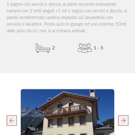
1 bagno con servizi e doccia, al piano secondo (mansarda)
camera con 2 letti singoli +1 ed 1 bagno con servizi e doccia, al
pianto semiinterrato cantina deposito sci, lavanderia con
servizio e lavatrice. Posto auto in garage ed uno esterno, 50mt
dalle piste da sci, non si accettano animali.
2
1 - 5