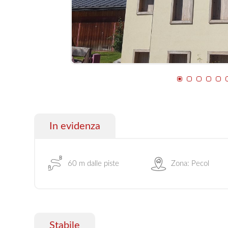
In evidenza
60 m dalle piste
Zona: Pecol
Stabile