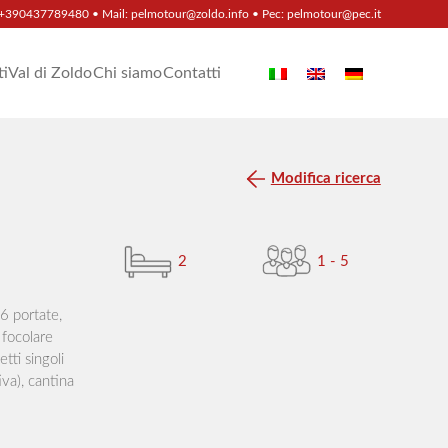
+390437789480
• Mail:
pelmotour@zoldo.info
• Pec:
pelmotour@pec.it
ti
Val di Zoldo
Chi siamo
Contatti
Modifica ricerca
2
1 - 5
 6 portate,
 focolare
tti singoli
iva), cantina