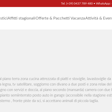
Tel.
(+39) 0437 789 480
• WhatsApp:
istici
Affitti stagionali
Offerte & Pacchetti Vacanza
Attività & Even
piano terra zona cucina attrezzata di piatti e stoviglie, lavastoviglie da
 a legna, tv satellitare, soggiorno con divano a due posti e zona relax del
gno con servizi e doccia, al piano secondo (mansarda) camera con due le
pianto semiinterrato posto auto in garage (accessibile nella stagione est
terno , fronte piste da sci, si accettano animali di piccola taglia.